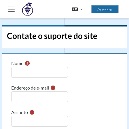
Ir para o conteúdo principal
Acessar
Painel lateral
Contate o suporte do site
Nome
Endereço de e-mail
Assunto